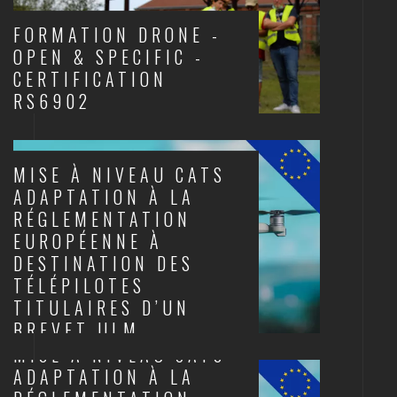
FORMATION DRONE -
OPEN & SPECIFIC -
CERTIFICATION
RS6902
DRONES ET AUDIOVISUEL
MISE À NIVEAU CATS
ADAPTATION À LA
RÉGLEMENTATION
EUROPÉENNE À
DESTINATION DES
TÉLÉPILOTES
TITULAIRES D’UN
BREVET ULM
MISE À NIVEAU CATS
DRONES ET AUDIOVISUEL
ADAPTATION À LA