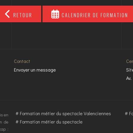
RETOUR
CALENDRIER DE FORMATION
Contact
Cen
Envoyer un message
Sit
Av.
#
Formation métier du spectacle Valenciennes
#
F
és en
#
Formation métier du spectacle
on de
cap :