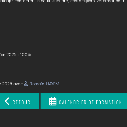
ndicap
: contacter Thibault Gueudré, contact@proliveformation.fr
tion 2025 : 100%
re 2026 avec
Romain HAYEM
RETOUR
CALENDRIER DE FORMATION